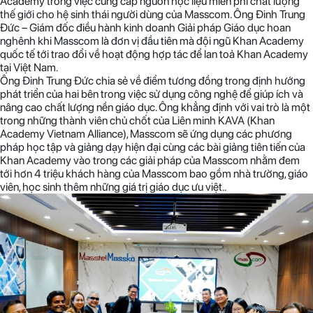
Academy trong việc cung cấp nguồn học liệu miễn phí chất lượng
thế giới cho hệ sinh thái người dùng của Masscom. Ông Đinh Trung
Đức – Giám đốc điều hành kinh doanh Giải pháp Giáo dục hoan
nghênh khi Masscom là đơn vị đầu tiên mà đội ngũ Khan Academy
quốc tế tới trao đổi về hoạt động hợp tác để lan toả Khan Academy
tại Việt Nam.
Ông Đinh Trung Đức chia sẻ về điểm tương đồng trong định hướng
phát triển của hai bên trong việc sử dụng công nghệ để giúp ích và
nâng cao chất lượng nền giáo dục. Ông khẳng định với vai trò là một
trong những thành viên chủ chốt của Liên minh KAVA (Khan
Academy Vietnam Alliance), Masscom sẽ ứng dụng các phương
pháp học tập và giảng dạy hiện đại cùng các bài giảng tiên tiến của
Khan Academy vào trong các giải pháp của Masscom nhằm đem
tới hơn 4 triệu khách hàng của Masscom bao gồm nhà trường, giáo
viên, học sinh thêm những giá trị giáo dục ưu việt..