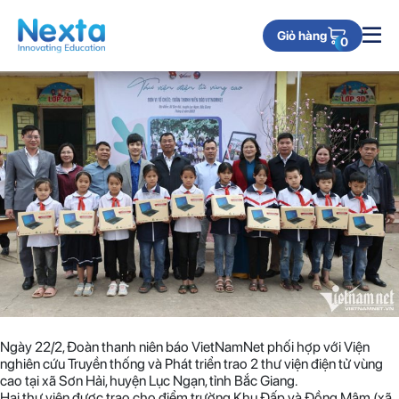
Month:
February 2023
Báo VietNamNet trao 2 thư viện điện tử tại Bắc Giang
Giỏ hàng
Posted on
February 23, 2023
by
admin
0
Ngày 22/2, Đoàn thanh niên báo VietNamNet phối hợp với Viện
nghiên cứu Truyền thống và Phát triển trao 2 thư viện điện tử vùng
cao tại xã Sơn Hải, huyện Lục Ngạn, tỉnh Bắc Giang.
Hai thư viện được trao cho điểm trường Khu Đấp và Đồng Mậm (xã