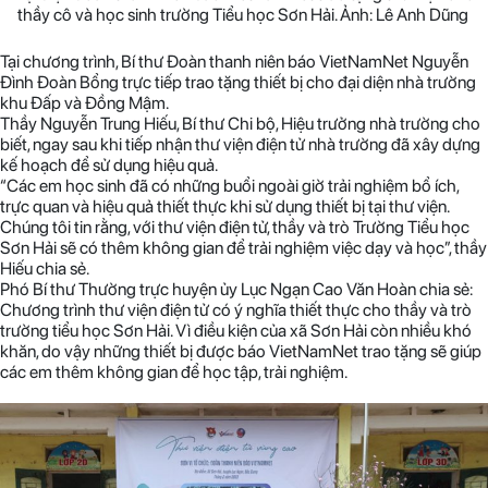
thầy cô và học sinh trường Tiểu học Sơn Hải. Ảnh: Lê Anh Dũng
Tại chương trình, Bí thư Đoàn thanh niên báo VietNamNet Nguyễn
Đình Đoàn Bổng trực tiếp trao tặng thiết bị cho đại diện nhà trường
khu Đấp và Đồng Mậm.
Thầy Nguyễn Trung Hiếu, Bí thư Chi bộ, Hiệu trưởng nhà trường cho
biết, ngay sau khi tiếp nhận thư viện điện tử nhà trường đã xây dựng
kế hoạch để sử dụng hiệu quả.
“Các em học sinh đã có những buổi ngoài giờ trải nghiệm bổ ích,
trực quan và hiệu quả thiết thực khi sử dụng thiết bị tại thư viện.
Chúng tôi tin rằng, với thư viện điện tử, thầy và trò Trường Tiểu học
Sơn Hải sẽ có thêm không gian để trải nghiệm việc dạy và học”, thầy
Hiếu chia sẻ.
Phó Bí thư Thường trực huyện ủy Lục Ngạn Cao Văn Hoàn chia sẻ:
Chương trình thư viện điện tử có ý nghĩa thiết thực cho thầy và trò
trường tiểu học Sơn Hải. Vì điều kiện của xã Sơn Hải còn nhiều khó
khăn, do vậy những thiết bị được báo VietNamNet trao tặng sẽ giúp
các em thêm không gian để học tập, trải nghiệm.