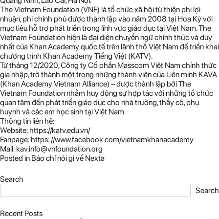
Quảng Ninh, Lào Cai, Hà Nội.
The Vietnam Foundation (VNF) là tổ chức xã hội từ thiện phi lợi
nhuận, phi chính phủ được thành lập vào năm 2008 tại Hoa Kỳ với
mục tiêu hỗ trợ phát triển trong lĩnh vực giáo dục tại Việt Nam. The
Vietnam Foundation hiện là đại diện chuyển ngữ chính thức và duy
nhất của Khan Academy quốc tế trên lãnh thổ Việt Nam để triển khai
chương trình Khan Academy Tiếng Việt (KATV).
Từ tháng 12/2020, Công ty Cổ phần Masscom Việt Nam chính thức
gia nhập, trở thành một trong những thành viên của Liên minh KAVA
(Khan Academy Vietnam Alliance) – được thành lập bởi The
Vietnam Foundation nhằm huy động sự hợp tác với những tổ chức
quan tâm đến phát triển giáo dục cho nhà trường, thầy cô, phụ
huynh và các em học sinh tại Việt Nam.
Thông tin liên hệ:
Website: https://katv.edu.vn/
Fanpage: https: //www.facebook.com/vietnamkhanacademy
Mail: kav.info@vnfoundation.org
Posted in
Báo chí nói gì về Nexta
Search
Search
Recent Posts