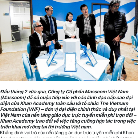
Đầu tháng 2 vừa qua, Công ty Cổ phần Masscom Việt Nam
(Masscom) đã có cuộc tiếp xúc với các lãnh đạo cấp cao đại
diện của Khan Academy toàn cầu và tổ chức The Vietnam
Foundation (VNF) – đơn vị đại diện chính thức và duy nhất tại
Việt Nam của nền tảng giáo dục trực tuyến miễn phí trọn đời –
Khan Academy trao đổi về việc tăng cường hợp tác trong việc
triển khai mở rộng tại thị trường Việt nam.
Khẳng định vai trò của nền tảng giáo dục trực tuyến miễn phí Khan