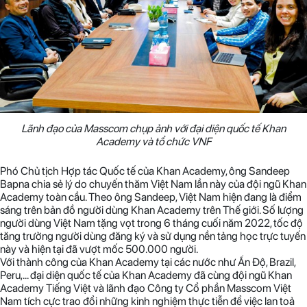
Lãnh đạo của Masscom chụp ảnh với đại diện quốc tế Khan
Academy và tổ chức VNF
Phó Chủ tịch Hợp tác Quốc tế của Khan Academy, ông Sandeep
Bapna chia sẻ lý do chuyến thăm Việt Nam lần này của đội ngũ Khan
Academy toàn cầu. Theo ông Sandeep, Việt Nam hiện đang là điểm
sáng trên bản đồ người dùng Khan Academy trên Thế giới. Số lượng
người dùng Việt Nam tặng vọt trong 6 tháng cuối năm 2022, tốc độ
tăng trưởng người dùng đăng ký và sử dụng nền tảng học trực tuyến
này và hiện tại đã vượt mốc 500.000 người.
Với thành công của Khan Academy tại các nước như Ấn Độ, Brazil,
Peru,… đại diện quốc tế của Khan Academy đã cùng đội ngũ Khan
Academy Tiếng Việt và lãnh đạo Công ty Cổ phần Masscom Việt
Nam tích cực trao đổi những kinh nghiệm thực tiễn để việc lan toả