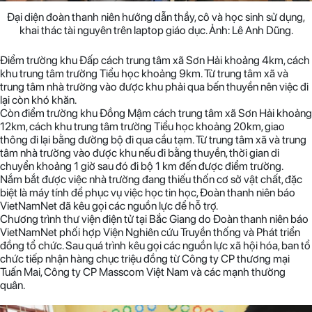
Đại diện đoàn thanh niên hướng dẫn thầy, cô và học sinh sử dụng,
khai thác tài nguyên trên laptop giáo dục. Ảnh: Lê Anh Dũng.
Điểm trường khu Đấp cách trung tâm xã Sơn Hải khoảng 4km, cách
khu trung tâm trường Tiểu học khoảng 9km. Từ trung tâm xã và
trung tâm nhà trường vào được khu phải qua bến thuyền nên việc đi
lại còn khó khăn.
Còn điểm trường khu Đồng Mậm cách trung tâm xã Sơn Hải khoảng
12km, cách khu trung tâm trường Tiểu học khoảng 20km, giao
thông đi lại bằng đường bộ đi qua cầu tạm. Từ trung tâm xã và trung
tâm nhà trường vào được khu nếu đi bằng thuyền, thời gian di
chuyển khoảng 1 giờ sau đó đi bộ 1 km đến được điểm trường.
Nắm bắt được việc nhà trường đang thiếu thốn cơ sở vật chất, đặc
biệt là máy tính để phục vụ việc học tin học, Đoàn thanh niên báo
VietNamNet đã kêu gọi các nguồn lực để hỗ trợ.
Chương trình thư viện điện tử tại Bắc Giang do Đoàn thanh niên báo
VietNamNet phối hợp Viện Nghiên cứu Truyền thống và Phát triển
đồng tổ chức. Sau quá trình kêu gọi các nguồn lực xã hội hóa, ban tổ
chức tiếp nhận hàng chục triệu đồng từ Công ty CP thương mại
Tuấn Mai, Công ty CP Masscom Việt Nam và các mạnh thường
quân.