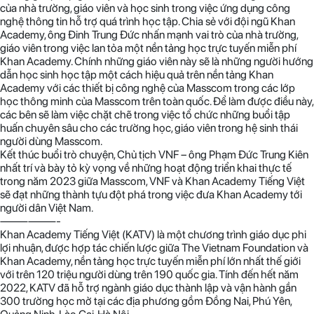
của nhà trường, giáo viên và học sinh trong việc ứng dụng công
nghệ thông tin hỗ trợ quá trình học tập. Chia sẻ với đội ngũ Khan
Academy, ông Đinh Trung Đức nhấn mạnh vai trò của nhà trường,
giáo viên trong việc lan tỏa một nền tảng học trực tuyến miễn phí
Khan Academy. Chính những giáo viên này sẽ là những người hướng
dẫn học sinh học tập một cách hiệu quả trên nền tảng Khan
Academy với các thiết bị công nghệ của Masscom trong các lớp
học thông minh của Masscom trên toàn quốc. Để làm được điều này,
các bên sẽ làm việc chặt chẽ trong việc tổ chức những buổi tập
huấn chuyên sâu cho các trường học, giáo viên trong hệ sinh thái
người dùng Masscom.
Kết thúc buổi trò chuyện, Chủ tịch VNF – ông Phạm Đức Trung Kiên
nhất trí và bày tỏ kỳ vọng về những hoạt động triển khai thực tế
trong năm 2023 giữa Masscom, VNF và Khan Academy Tiếng Việt
sẽ đạt những thành tựu đột phá trong việc đưa Khan Academy tới
người dân Việt Nam.
——————-
Khan Academy Tiếng Việt (KATV) là một chương trình giáo dục phi
lợi nhuận, được hợp tác chiến lược giữa The Vietnam Foundation và
Khan Academy, nền tảng học trực tuyến miễn phí lớn nhất thế giới
với trên 120 triệu người dùng trên 190 quốc gia. Tính đến hết năm
2022, KATV đã hỗ trợ ngành giáo dục thành lập và vận hành gần
300 trường học mở tại các địa phương gồm Đồng Nai, Phú Yên,