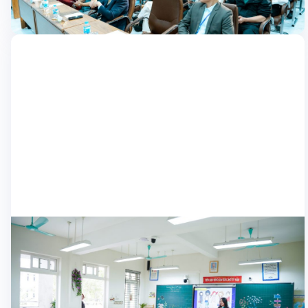
tạo ngoại ngữ” do EdTech Agency tổ chức tại Trung tâm hội nghị
24/03/2025
BMC, số 98 Hoàng […]
Học sinh
Giải pháp giáo dục thông minh Nexta tiếp
tục phủ sóng Quận Nam Từ Liêm
Giải pháp giáo dục thông minh Nexta tiếp tục được nhân rộng