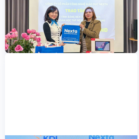
Nexta trao tặng 6 máy tính bảng và 30 tài
khoản học tập cho dự án “Chuyện của
Với sứ mệnh ứng dụng công nghệ để tạo cơ hội học tập bình
Mom”
đẳng, Công ty Cổ phần Công nghệ Giáo dục Nexta tự hào đồng
hành cùng dự án “Chuyện của Mom – MOM’s Story”, một sáng
kiến nhân văn của Viện Phát triển Sức khỏe Cộng đồng Ánh
07/02/2025
Sáng – LIGHT. Trong […]