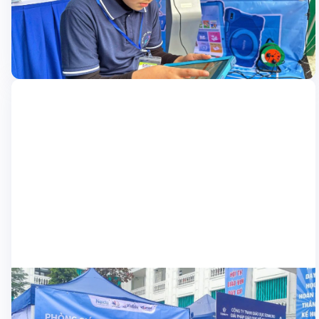
Trong hai ngày 21 và22/2/2025, tại Hội trại English Fair 2025 do
thư viện số tại Thái Nguyên
Phòng Giáo dục Thái Nguyên tổ chức, Nexta đã có cơ hội giới
thiệu giải pháp Lớp học thông minh & Thư viện số đến đại diện
Phòng giáo dục, hiệu trưởng, giáo viên các trường THPT tại Thái
22/02/2025
Nguyên. Với chủ đề […]
Nhà trường
Nexta gây tiếng vang tại Hải Phòng với giải