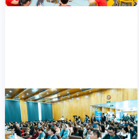
[…]
Học sinh
Nexta gây ấn tượng với giải pháp giáo dục
thông minh cho 100 đơn vị đào tạo ngoại
Chiều ngày 21/3/2025, Nexta tự hào là đơn vị tham gia giới
ngữ
thiệu giải pháp giáo dục thông minh trong sự kiện “Các giải
pháp công nghệ & mô hình giáo dục chuyên sâu cho đơn vị đào