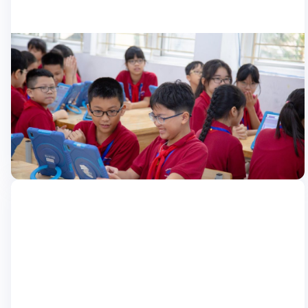
Blog
Nexta triển khai thí điểm thành công Lớp
học thông minh tại PTCS Nguyễn Đình
Lớp học thông minh Nexta mang đến trải nghiệm học tập hiện
Chiểu
đại qua các môn Toán, Tiếng Việt, Tiếng Anh cho học sinh
trường PTCS Nguyễn Đình Chiểu, mở ra bước tiến lớn trong
hành trình chuyển đổi số giáo dục. Sáng ngày 17/10, giải pháp
18/10/2024
lớp học thông minh và thư viện số […]