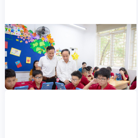
Nhà trường
Nexta tham gia đề án xây dựng và thí điểm
mô hình giáo dục thông minh tại Hà Nội
Nexta tự hào là đơn vị uy tín tham gia đề án xây dựng và thí
điểm mô hình giáo dục thông minh tại thành phố Hà Nội, đánh
dấu bước ngoặt quan trọng trong quá trình chuyển đổi số giáo
dục. Trong bối cảnh chuyển đổi số đang ngày càng phát triển
17/10/2024
mạnh mẽ, […]