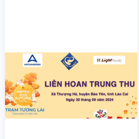
Học sinh
Nexta đồng hành cùng trạm tương lai trao
gửi 6.000 phần quà đến Lào Cai
Siêu bão YAGI vừa qua đã gây nhiều tổn hại nguy hiểm trên địa
bàn các tỉnh thành miền Bắc. Hàng trăm người chết và mất tích,
hàng hộp người bị thương, những ngôi nhà bị ngập và hư cấu,
hoa màu, động vật bị tổn hại, tình trạng bão tuyết, ngập lụt, cố
28/09/2024
đê […]