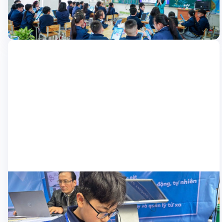
tại các quận của Hà Nội, mang đến những bước tiến mới trong
việc chuyển đổi số giáo dục. Sau thành công tại nhiều trường
học trên địa bàn thành phố, Nexta tiếp tục có mặt tại quận Nam
18/03/2025
Từ Liêm, nơi các […]
Nhà trường
Nexta đồng hành cùng English Fair 2025:
Giới thiệu giải pháp lớp học thông minh và