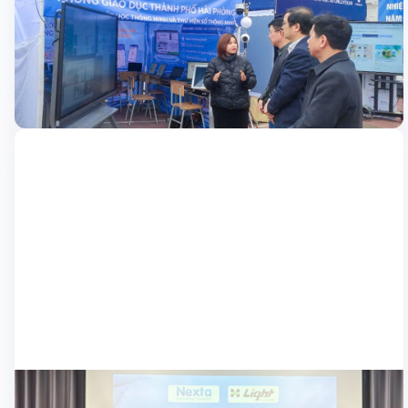
pháp Lớp học thông minh và Thư viện số
Ngày 19-20/02/2025, Nexta đã giới thiệu giải pháp Lớp học
thông minh & Thư viện số, thu hút sự tham dự của hơn 400 đại
biểu là đại diện Sở Giáo dục, hiệu trưởng, giáo viên các trường
THPT trên địa bàn Hải Phòng. Với mục tiêu mang đến một giải
20/02/2025
pháp chuyển đổi số […]
Học sinh