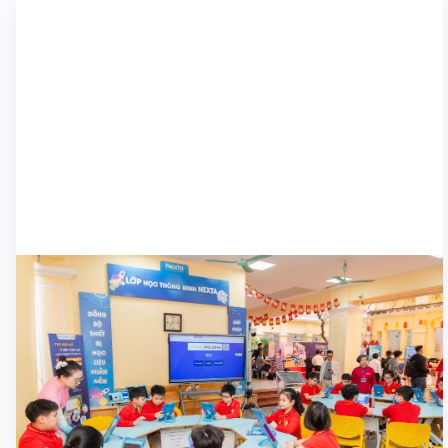
Học sinh
Nexta tiếp tục đẩy mạnh giải pháp giáo dục
thông minh đến Quận Hoàn Kiếm
Ngày 24/3, Nexta vinh dự tham gia Tuần lễ Chuyển đổi số 2025
tại Quận Hoàn Kiếm – sự kiện quan trọng đánh dấu bước tiến
mới trong việc ứng dụng công nghệ vào giáo dục. Với chủ đề
“Giáo dục số – Cơ hội đột phá và phát triển – Kết nối toàn cầu”,
26/03/2025