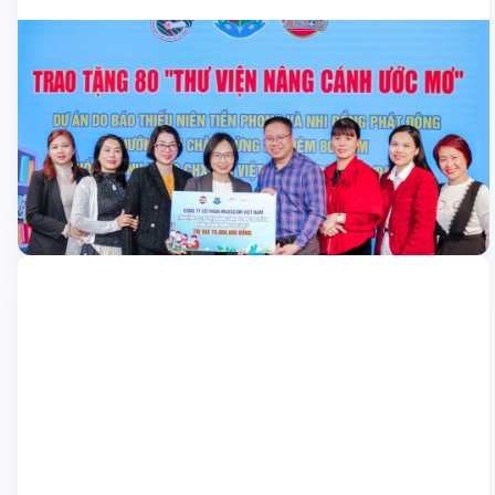
Học sinh
Nexta tài trợ 2 thư viện thông minh cho
trường học bị ảnh hưởng bởi bão Yagi
Nhằm lan tỏa tinh thần “Vì trí tuệ tương lai trẻ em Việt Nam”,
ngày 28/11/2024, Masscom và Nexta đã tài trợ xây dựng 2 thư
viện thông minh với tổng trị giá 70 triệu đồng, dành tặng cho các
trường học bị ảnh hưởng nặng nề bởi bão Yagi. Đây là hoạt
29/11/2024
động ý […]