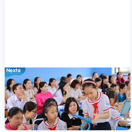
Nhà trường
Tiết dạy chuyên đề cấp Cụm ứng dụng
công nghệ tại trường Tiểu học Lưu Kiếm
Đầu tháng 4 vừa qua, trường Tiểu học Lưu Kiếm, quận Thuỷ
Nguyên, Hải Phòng đã tổ chức thành công tiết dạy chuyên đề
cấp Cụm môn Toán. Tiết học gây ấn tượng bởi sự đổi mới trong
phương pháp giảng dạy và ứng dụng hiệu quả công nghệ giáo
07/05/2024
dục tại lớp học thông […]