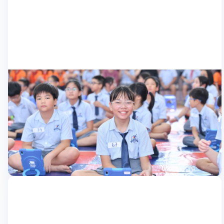
Học sinh
Học sinh trường Sài Đồng tham gia sân chơi
chuyển đổi số qua hội thi “Rung chuông
Khác với những Hội thi “Rung chuông vàng” thường thấy, khi
Vàng”
học sinh dùng bút và bảng truyền thống để trả lời câu hỏi. Các
bạn học sinh trường Tiểu học Đô thị Sài Đồng (quận Long Biên,
TP. Hà Nội) lần đầu tiên được tham gia một sân chơi chuyển đổi
07/10/2024
số khi dùng […]