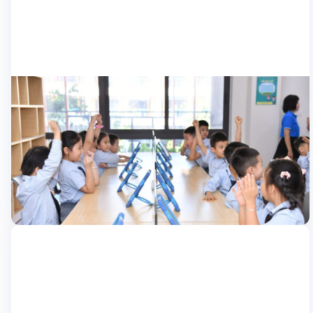
Học sinh
Học sinh trường Sài Đồng thích thú trải
nghiệm thư viện số Nexta eTeacher
Chiều ngày 2/10, học sinh trường Tiểu học Đô thị Sài Gòn Lần
đầu tiên được tham gia vào thư viện số Nexta eTeacher với chủ
đề “Xoay quanh thế giới” và truyện cổ tích “Thành tích cây vú
sữa” với những hoạt động động học tập độc quyền. Thư viện
08/10/2024
rộng 250m2 của trường […]