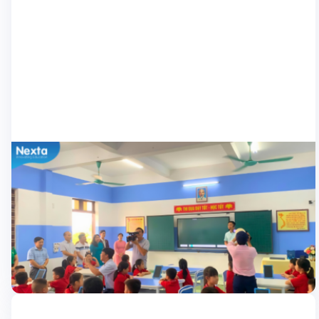
Nhà trường
Ra mắt Lớp học thông minh Nexta tại
trường Tiểu học Tam Hưng
Ngày 13/5 vừa qua, Nexta đã hân hạnh tham dự buổi lễ “Trao
tặng và ra mắt Mô hình lớp học thông minh” tại trường Tiểu học
Tam Hưng (Hải Phòng). Sự kiện đánh dấu một bước tiến mới
trong nỗ lực của Nexta nhằm mang đến những giải pháp giáo
23/05/2024
dục tiên […]