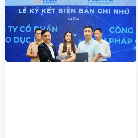
Học sinh
Nexta và KDI Education hợp tác triển khai
giải pháp giáo dục thông minh đột phá
Ngày 10/01/2025, Nexta và KDI Education chính thức ký kết
Biên bản Ghi nhớ hợp tác, đánh dấu một bước tiến quan trọng
trong việc ứng dụng công nghệ thông minh vào giáo dục. Hợp
tác này tập trung vào triển khai các giải pháp tiên tiến trong lĩnh
15/01/2025
vực Trí tuệ nhân tạo (AI) […]