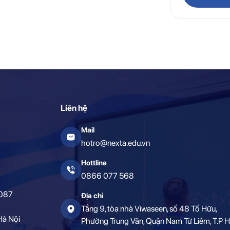
Liên hệ
Mail
hotro@nexta.edu.vn
Hottline
0866 077 568
0087
Địa chỉ
Tầng 9, tòa nhà Viwaseen, số 48 Tố Hữu,
Hà Nội
Phường Trung Văn, Quận Nam Từ Liêm, T.P H