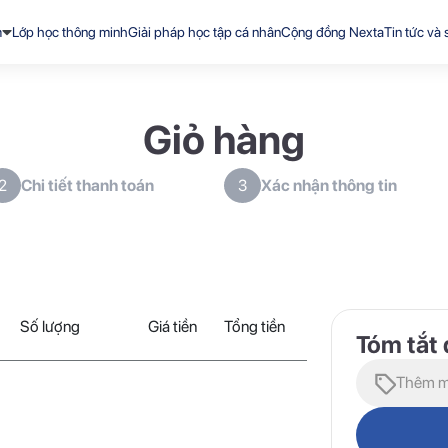
m
Lớp học thông minh
Giải pháp học tập cá nhân
Cộng đồng Nexta
Tin tức và 
Giỏ hàng
Chi tiết thanh toán
Xác nhận thông tin
2
3
Số lượng
Giá tiền
Tổng tiền
Tóm tắt