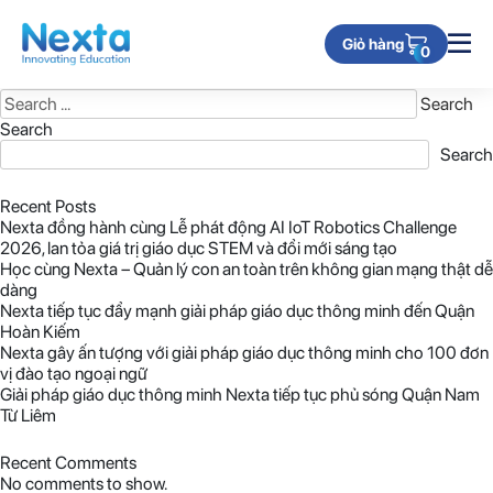
Nothing Found
Giỏ hàng
0
It seems we can’t find what you’re looking for. Perhaps searching can
help.
Search
for:
Search
Search
Recent Posts
Nexta đồng hành cùng Lễ phát động AI IoT Robotics Challenge
2026, lan tỏa giá trị giáo dục STEM và đổi mới sáng tạo
Học cùng Nexta – Quản lý con an toàn trên không gian mạng thật dễ
dàng
Nexta tiếp tục đẩy mạnh giải pháp giáo dục thông minh đến Quận
Hoàn Kiếm
Nexta gây ấn tượng với giải pháp giáo dục thông minh cho 100 đơn
vị đào tạo ngoại ngữ
Giải pháp giáo dục thông minh Nexta tiếp tục phủ sóng Quận Nam
Từ Liêm
Recent Comments
No comments to show.