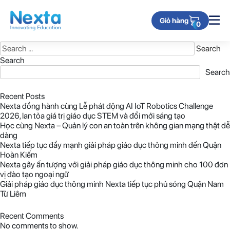
Nothing Found
Giỏ hàng
0
It seems we can’t find what you’re looking for. Perhaps searching can
help.
Search
for:
Search
Search
Recent Posts
Nexta đồng hành cùng Lễ phát động AI IoT Robotics Challenge
2026, lan tỏa giá trị giáo dục STEM và đổi mới sáng tạo
Học cùng Nexta – Quản lý con an toàn trên không gian mạng thật dễ
dàng
Nexta tiếp tục đẩy mạnh giải pháp giáo dục thông minh đến Quận
Hoàn Kiếm
Nexta gây ấn tượng với giải pháp giáo dục thông minh cho 100 đơn
vị đào tạo ngoại ngữ
Giải pháp giáo dục thông minh Nexta tiếp tục phủ sóng Quận Nam
Từ Liêm
Recent Comments
No comments to show.