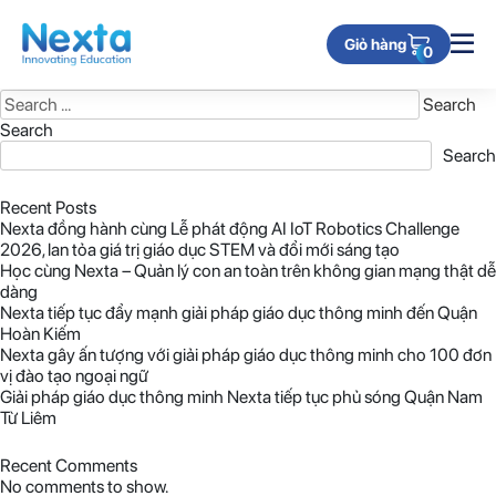
Nothing Found
Giỏ hàng
0
It seems we can’t find what you’re looking for. Perhaps searching can
help.
Search
for:
Search
Search
Recent Posts
Nexta đồng hành cùng Lễ phát động AI IoT Robotics Challenge
2026, lan tỏa giá trị giáo dục STEM và đổi mới sáng tạo
Học cùng Nexta – Quản lý con an toàn trên không gian mạng thật dễ
dàng
Nexta tiếp tục đẩy mạnh giải pháp giáo dục thông minh đến Quận
Hoàn Kiếm
Nexta gây ấn tượng với giải pháp giáo dục thông minh cho 100 đơn
vị đào tạo ngoại ngữ
Giải pháp giáo dục thông minh Nexta tiếp tục phủ sóng Quận Nam
Từ Liêm
Recent Comments
No comments to show.