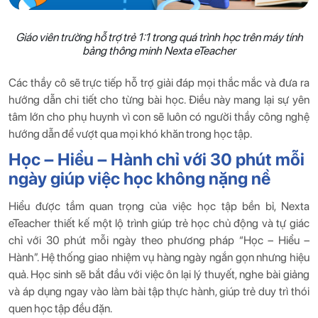
Giáo viên trường hỗ trợ trẻ 1:1 trong quá trình học trên máy tính
bảng thông minh Nexta eTeacher
Các thầy cô sẽ trực tiếp hỗ trợ giải đáp mọi thắc mắc và đưa ra
hướng dẫn chi tiết cho từng bài học. Điều này mang lại sự yên
tâm lớn cho phụ huynh vì con sẽ luôn có người thầy công nghệ
hướng dẫn để vượt qua mọi khó khăn trong học tập.
Học – Hiểu – Hành chỉ với 30 phút mỗi
ngày giúp việc học không nặng nề
Hiểu được tầm quan trọng của việc học tập bền bỉ, Nexta
eTeacher thiết kế một lộ trình giúp trẻ học chủ động và tự giác
chỉ với 30 phút mỗi ngày theo phương pháp “Học – Hiểu –
Hành”. Hệ thống giao nhiệm vụ hàng ngày ngắn gọn nhưng hiệu
quả. Học sinh sẽ bắt đầu với việc ôn lại lý thuyết, nghe bài giảng
và áp dụng ngay vào làm bài tập thực hành, giúp trẻ duy trì thói
quen học tập đều đặn.