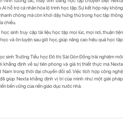
n hình tương tác, máy tính bảng học tập chuyên biệt Nexta
o AI hỗ trợ cá nhân hóa lộ trình học tập. Sự kết hợp này không
hức nhanh chóng mà còn khơi dậy hứng thú trong học tập thông
a chiều.
học sinh truy cập tài liệu học tập mọi lúc, mọi nơi, thuận tiện
tự học và ôn luyện sau giờ học, giúp nâng cao hiệu quả học tập
học sinh Trường Tiểu học Đô thị Sài Gòn Đồng trải nghiệm môi
ời khẳng định về sự tiên phong và giá trị thiết thực mà Nexta
t Nam trong thời đại chuyển đổi số. Việc tích hợp công nghệ
đã giúp Nexta khẳng định vị trí của mình như một giải pháp
riển bền vững của nền giáo dục nước nhà.