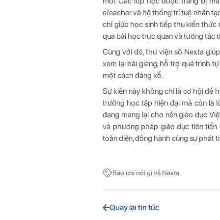
mới. Các lớp học được trang bị mà
eTeacher và hệ thống trí tuệ nhân tạ
chỉ giúp học sinh tiếp thu kiến ​​t
qua bài học trực quan và tương tác đ
Cùng với đó, thư viện số Nexta giúp 
xem lại bài giảng, hỗ trợ quá trình 
một cách đáng kể.
Sự kiện này không chỉ là cơ hội để 
trường học tập hiện đại mà còn là l
đang mang lại cho nền giáo dục Việ
và phương pháp giáo dục tiên tiến 
toàn diện, đồng hành cùng sự phát t
Báo chí nói gì về Nexta
Quay lại tin tức