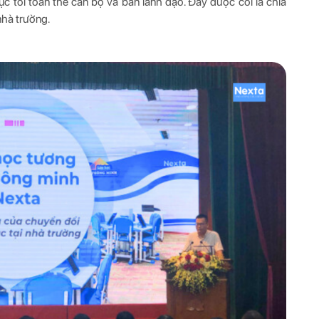
ục tới toàn thể cán bộ và ban lãnh đạo. Đây được coi là chìa
nhà trường.