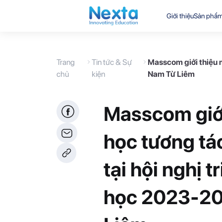
Giới thiệu
Sản phẩ
Trang
Tin tức & Sự
Masscom giới thiệu m
chủ
kiện
Nam Từ Liêm
Masscom giới
học tương tá
tại hội nghị 
học 2023-20