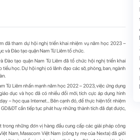
m đã tham dự hội nghị triển khai nhiệm vụ năm học 2023 –
ục và Đào tạo quận Nam Từ Liêm tổ chức.
à Đào tạo quận Nam Từ Liêm đã tổ chức hội nghị triển khai
iểu học. Dự hội nghị có lãnh đạo các sở, phòng, ban, ngành
àn.
am Từ Liêm nhấn mạnh năm học 2022 – 2023, việc ứng dụng
giáo dục và học đã có nhiều đổi mới, tích cực áp dụng hình
à dạy – học qua Internet… Bên cạnh đó, để thực hiện tốt nhiệm
D&ĐT cần tiếp tục phát huy những thành tích đã đạt được,
ột trong những đơn vị hàng đầu cung cấp các giải pháp công
i Việt Nam, Masscom Việt Nam (công ty mẹ của Nexta) đã giới