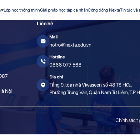
m
Lớp học thông minh
Giải pháp học tập cá nhân
Cộng đồng Nexta
Tin tức và 
Liên hệ
Mail
hotro@nexta.edu.vn
Hottline
0866 077 568
0087
Địa chỉ
Tầng 9, tòa nhà Viwaseen, số 48 Tố Hữu,
Hà Nội
Phường Trung Văn, Quận Nam Từ Liêm, T.P H
Chính sách 