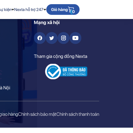
sự kiện
Nexta hỗ trợ 247
Giỏ hàng
0
Mạng xã hội
Tham gia cộng đồng Nexta
à Nội
giao hàng
Chính sách bảo mật
Chính sách thanh toán